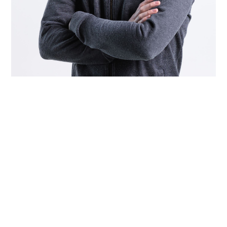
Marcel Eigensatz
Geschäftsleitung / Qualität und Projekte
Telefon: 041 495 30 84
marcel.eigensatz@semec.ch