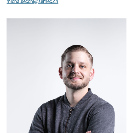
micha.secchi@semec.ch